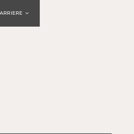
ARRIERE
reh und Frästechnik