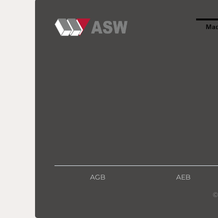
AGB
AEB
©