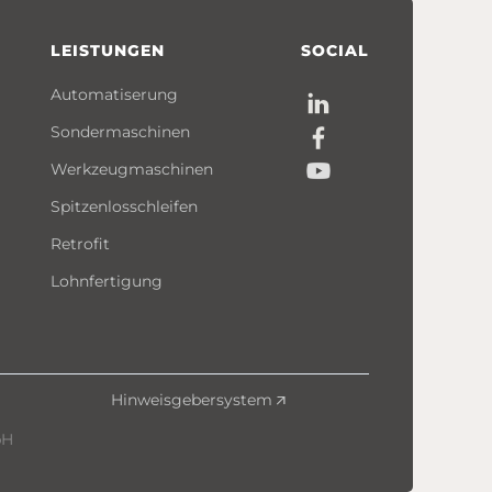
LEISTUNGEN
SOCIAL
Automatiserung
Sondermaschinen
Werkzeugmaschinen
Spitzenlosschleifen
Retrofit
Lohnfertigung
Hinweisgebersystem
bH