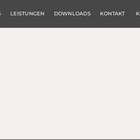
S
LEISTUNGEN
DOWNLOADS
KONTAKT
K
ngsmechaniker (m/w/d) für D
niker (m/w/d)
mann /-frau (m/w/d)